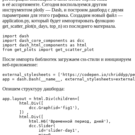
в её ассортименте. Сегодня воспользуемся другим
инструментом plotly — Dash, и построим дашборд с двумя
параметрами для этого графика. Создадим новый файл —
application.py, который будет импортировать функцию
get_scatter_plot(n_days, top_n) из последнего материала.
import dash

import dash_core_components as dcc

import dash_html_components as html

from get_plots import get_scatter_plot
После импорта библиотек загружаем css-стили и инициируем
веб-приложение:
external_stylesheets = ['https://codepen.io/chriddyp/pe
app = dash.Dash(__name__, external_stylesheets=external
Опишем структуру дашборда:
app.layout = html.Div(children=[

       html.Div([

           dcc.Graph(id='fig1'),

       ]) ,

       html.Div([

           html.H6('Временной период, дней'),

           dcc.Slider(

               id='slider-day1',

               min=0,
