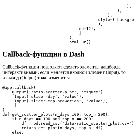
                                                       
                                                    ],

                                                ),

                                            ],

                                        style={'backgro
                                        ),

                                md=12),

                                ]

                            ),

                            html.Br(),
Callback-функции в Dash
Callback-функции позволяют сделать элементы дашборда
интерактивными, если меняется входной элемент (Input), то
и выход (Output) тоже изменится.
@app.callback(

    Output('ratio-scatter-plot', 'figure'),

    [Input('slider-day', 'value'),

     Input('slider-top-breweries', 'value'),

     ]

)

def get_scatter_plots(n_days=100, top_n=200):

    if n_days == 100 and top_n == 200:

        df = pd.read_csv('data/ratio_scatter_plot.csv')

        return get_plot(n_days, top_n, df)

    else:
