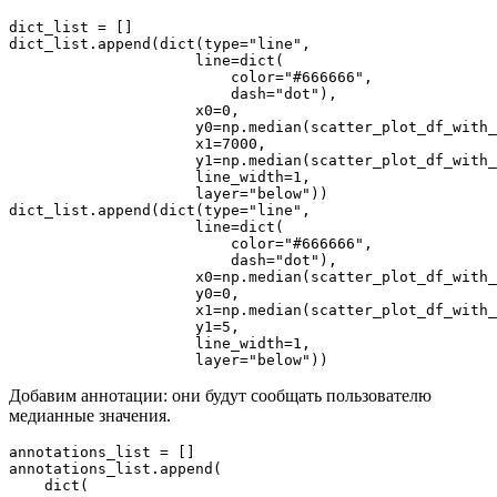
dict_list = []

dict_list.append(dict(type="line",

                     line=dict(

                         color="#666666",

                         dash="dot"),

                     x0=0,

                     y0=np.median(scatter_plot_df_with_
                     x1=7000,

                     y1=np.median(scatter_plot_df_with_
                     line_width=1,

                     layer="below"))

dict_list.append(dict(type="line",

                     line=dict(

                         color="#666666",

                         dash="dot"),

                     x0=np.median(scatter_plot_df_with_
                     y0=0,

                     x1=np.median(scatter_plot_df_with_
                     y1=5,

                     line_width=1,

                     layer="below"))
Добавим аннотации: они будут сообщать пользователю
медианные значения.
annotations_list = []

annotations_list.append(

    dict(
