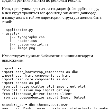
средний рейтинг напитка по регионам России.
Итак, приступим, для начала создадим файл application.py,
в нем будут храниться все фронтенд элементы дашборда,
и папку assets в той же директории, структура должна быть
такой:
- application.py

- assets/

    |-- typography.css

    |-- header.css

    |-- custom-script.js

    |-- image.png
Импортируем нужные библиотеки и инициализируем
приложение:
import dash

import dash_bootstrap_components as dbc

import dash_html_components as html

import dash_core_components as dcc

import pandas as pd

from get_ratio_scatter_plot import get_plot

from get_russian_map import get_map

from clickhouse_driver import Client

from dash.dependencies import Input, Output

standard_BS = dbc.themes.BOOTSTRAP

app = dash.Dash(__name__, external_stylesheets=[standar