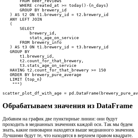
       FROM beer_reviews

       WHERE created_at >= today()-{n_days}

       GROUP BY brewery_id

   ) AS t2 ON t1.brewery_id = t2.brewery_id

   ANY LEFT JOIN

   (

       SELECT

           brewery_id,

           stats_age_on_service

       FROM brewery_info

   ) AS t3 ON t1.brewery_id = t3.brewery_id

   GROUP BY

       t1.brewery_id,

       t2.count_for_that_brewery,

       t3.stats_age_on_service

   HAVING t2.count_for_that_brewery >= 150

   ORDER BY brewery_pure_average

   LIMIT {top_n}

    """)

scatter_plot_df_with_age = pd.DataFrame(brewery_pure_av
Обрабатываем значения из DataFrame
Добавим на график две пунктирные линии: они будут
проходить в медианных значениях каждой оси. Так мы будем
знать, какие пивоварни находятся выше медианного значения.
Лучшими будут те, что находятся в верхнем правом квадрате.