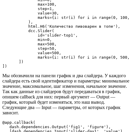
               max=100,

               step=1,

               value=30,

               marks={i: str(i) for i in range(0, 100, 
           ),

           html.H6('Количество пивоварен в топе'),

           dcc.Slider(

               id='slider-top1',

               min=0,

               max=500,

               step=50,

               value=500,

               marks={i: str(i) for i in range(0, 500, 
       ])

])
Мы обозначили на панели график и два слайдера. У каждого
слайдера есть свой идентификатор и параметры: минимальное
значение, максимальное, шаг изменения, начальное значение.
Так как данные из слайдеров будут передаваться в график,
опишем callback для них: первый аргумент — Output —
график, который будет изменяться, это наш вывод.
Следующие два — Input — параметры, от которых график
зависит.
@app.callback(

   dash.dependencies.Output('fig1', 'figure'),

   [dash.dependencies.Input('slider-day1', 'value'),
