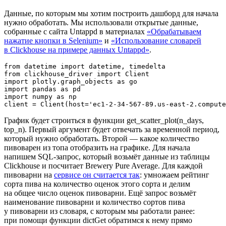
Данные, по которым мы хотим построить дашборд для начала
нужно обработать. Мы использовали открытые данные,
собранные с сайта Untappd в материалах
«
Обрабатываем
нажатие кнопки в Selenium
»
и
«
Использование словарей
в Clickhouse на примере данных Untappd
»
.
from datetime import datetime, timedelta

from clickhouse_driver import Client

import plotly.graph_objects as go

import pandas as pd

import numpy as np

client = Client(host='ec1-2-34-567-89.us-east-2.compute
График будет строиться в функции
get_scatter_plot(n_days,
top_n)
. Первый аргумент будет отвечать за временной период,
который нужно обработать. Второй — какое количество
пивоварен из топа отобразить на графике. Для начала
напишем SQL-запрос, который возьмёт данные из таблицы
Clickhouse и посчитает Brewery Pure Average. Для каждой
пивоварни на
сервисе он считается так
: умножаем рейтинг
сорта пива на количество оценок этого сорта и делим
на общее число оценок пивоварни. Ещё запрос возьмёт
наименование пивоварни и количество сортов пива
у пивоварни из словаря, с которым мы работали ранее:
при помощи функции
dictGet
обратимся к нему прямо