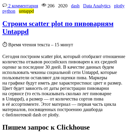
2 комментария
206
2020
dash
Data Analytics
plotly
python
untappd
Строим scatter plot по пивоварням
Untappd
⏱
Время чтения текста – 15 минут
Сегодня построим scatter plot, который отобразит отношение
количества отзывов российских пивоварен к их средней
оценке за последние 30 дней. В качестве данных будем
использовать чекины социальной сети Untappd, которые
пользователи оставляют для оценки пива. Маркеры
на графике будут иметь две характеристики: цвет и размер.
Цвет будет зависеть от даты регистрации пивоварни
на сервисе (то есть показывать сколько лет пивоварне
в Untappd), а размер — от количества сортов пива
в её ассортименте. Этот материал — первая часть цикла
материалов, посвященных построению дашборда
с библиотекой dash от plotly.
Пишем запрос к Clickhouse