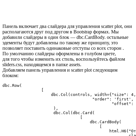
Панель включает два слайдера для управления scatter plot, они
располагаются друг под другом в Bootstrap формах. Мы
добавили слайдеры в один блок — dbc.CardBody. остальные
эдементы будут добавлены по такому же принципу, это
позволяет поставить одинаковые отступы со всех сторон .
По умолчанию слайдеры оформлены в голубом цвете,
для того чтобы изменить их стиль, воспользуйтесь файлом
sliders.css, находящемся в папке assets.
Добавляем панель управления и scatter plot следующим
блоком:
dbc.Row(

                [

                    dbc.Col(controls, width={"size": 4,

                                     "order": 'first',

                                             "offset": 
                     ),

                     dbc.Col(dbc.Card(

                                [

                                    dbc.CardBody(

                                        [

                                            html.H6("От
                                                    cla