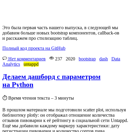
Это была первая часть нашего выпуска, в следующей мы
добавим больше новых bootstrap компонентов, callback-ов
и расскажем про стилизацию таблиц.
Полный код проекта на GitHub
Нет комментариев
237
2020
bootstrap
dash
Data
Analytics
untappd
Делаем дашборд с параметром
на Python
⏱
Время чтения текста – 3 минуты
В прошлом материале мы подготовили scatter plot, используя
библиотеку plotly: он отображал отношение количества
отзывов пивоварни к её рейтингу в социальной сети Untappd.
Ещё мы добавили каждому маркеру характеристики: дату
регистрации пивоварни и количество сортов пива