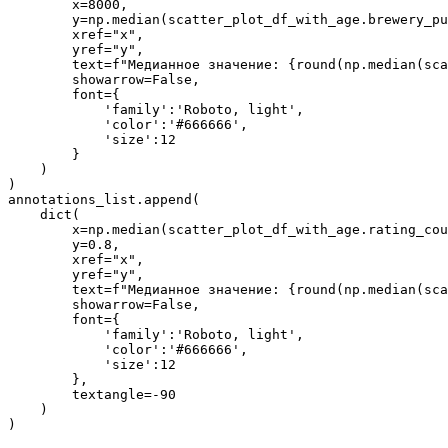
        x=8000,

        y=np.median(scatter_plot_df_with_age.brewery_pu
        xref="x",

        yref="y",

        text=f"Медианное значение: {round(np.median(sca
        showarrow=False,

        font={

            'family':'Roboto, light',

            'color':'#666666',

            'size':12

        }

    )

)

annotations_list.append(

    dict(

        x=np.median(scatter_plot_df_with_age.rating_cou
        y=0.8,

        xref="x",

        yref="y",

        text=f"Медианное значение: {round(np.median(sca
        showarrow=False,

        font={

            'family':'Roboto, light',

            'color':'#666666',

            'size':12

        },

        textangle=-90

    )

)