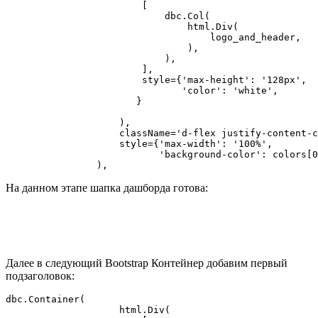
                        [

                            dbc.Col(

                                html.Div(

                                    logo_and_header,

                                ),

                            ),

                        ],

                        style={'max-height': '128px',

                               'color': 'white',

                       }

                    ),

                    className='d-flex justify-content-c
                    style={'max-width': '100%',

                           'background-color': colors[0
                ),
На данном этапе шапка дашборда готова:
Далее в следующий Bootstrap Контейнер добавим первый
подзаголовок:
dbc.Container(

                    html.Div(
