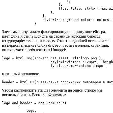
                                ],

                            ),

                            fluid=False, style={'max-wi
                        ),

                    ],

                    style={'background-color': colors[1
                )
Здесь мы сразу задаем фиксированную ширину контейнера,
цвет фона и стиль шрифта на странице, который берется
из typography.css в папке assets. Стоит подробней остановится
на первом элементе блока div, это и есть заголовок страницы,
он включает в себя логотип Untappd:
logo = html.Img(src=app.get_asset_url('logo.png'),

                        style={'width': "128px", 'heigh
                        }, className='inline-image')
и главный заголовок:
header = html.H3("Статистика российских пивоварен в Unt
Чтобы расположить эти два элемента на одной строке мы
воспользовались Bootstrap Формами:
logo_and_header = dbc.FormGroup(

        [

            logo,
