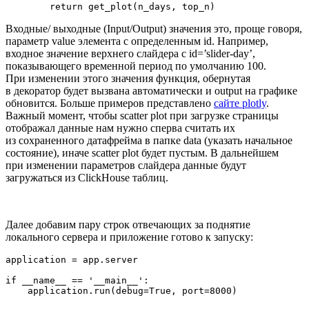
        return get_plot(n_days, top_n)
Входные/ выходные (Input/Output) значения это, проще говоря,
параметр value элемента с определенным id. Например,
входное значение верхнего слайдера с id=’slider-day’,
показывающего временной период по умолчанию 100.
При изменении этого значения функция, обернутая
в декоратор будет вызвана автоматически и output на графике
обновится. Больше примеров представлено
сайте plotly
.
Важный момент, чтобы scatter plot при загрузке страницы
отображал данные нам нужно сперва считать их
из сохраненного датафрейма в папке data (указать начальное
состояние), иначе scatter plot будет пустым. В дальнейшем
при изменении параметров слайдера данные будут
загружаться из ClickHouse таблиц.
Далее добавим пару строк отвечающих за поднятие
локального сервера и приложение готово к запуску:
application = app.server

if __name__ == '__main__':

    application.run(debug=True, port=8000)