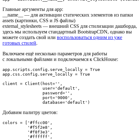
Главные аргументы для app:
__name__
— для активации cтатических элементов из папки
assets (картинки, CSS и JS файлы)
external_stylesheets
— внешний CSS для стилизации дашборда,
здесь мы используем стандартный BootstrapCDN, однако вы
можете создать свой или
воспользоваться одним из уже
готовых стилей
.
Включаем ещё несколько параметров для работы
с локальными файлами и подключаемся к ClickHouse:
app.scripts.config.serve_locally = True

app.css.config.serve_locally = True

client = Client(host='',

                user='default',

                password='',

                port='9000',

                database='default')
Добавим палитру цветов:
colors = ['#ffcc00', 

          '#f5f2e8', 

          '#f8f3e3',

          '#ffffff', 
