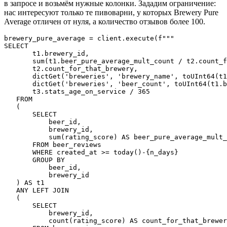
в запросе и возьмём нужные колонки. Зададим ограничение:
нас интересуют только те пивоварни, у которых Brewery Pure
Average отличен от нуля, а количество отзывов более 100.
brewery_pure_average = client.execute(f"""

SELECT

       t1.brewery_id,

       sum(t1.beer_pure_average_mult_count / t2.count_f
       t2.count_for_that_brewery,

       dictGet('breweries', 'brewery_name', toUInt64(t1
       dictGet('breweries', 'beer_count', toUInt64(t1.b
       t3.stats_age_on_service / 365

   FROM

   (

       SELECT

           beer_id,

           brewery_id,

           sum(rating_score) AS beer_pure_average_mult_
       FROM beer_reviews

       WHERE created_at >= today()-{n_days}

       GROUP BY

           beer_id,

           brewery_id

   ) AS t1

   ANY LEFT JOIN

   (

       SELECT

           brewery_id,

           count(rating_score) AS count_for_that_brewer