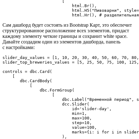
                        [

                            html.Br(),

                            html.H5("Пивоварни", style=
                            html.Hr(), # разделительная
Сам дашборд будет состоять из Bootstrap Карт, это обеспечит
структурированное расположение всех элементов, придаст
каждому элементу четкие границы и сохранит white space.
Давайте создадим один из элементов дашборда, панель
с настройками:
slider_day_values = [1, 10, 20, 30, 40, 50, 60, 70, 80,
slider_top_breweries_values = [5, 25, 50, 75, 100, 125,
controls = dbc.Card(

    [

       dbc.CardBody(

           [

               dbc.FormGroup(

                    [

                        dbc.Label("Временной период", s
                        dcc.Slider(

                            id='slider-day',

                            min=1,

                            max=100,

                            step=10,

                            value=100,

                            marks={i: i for i in slider
                        ),
