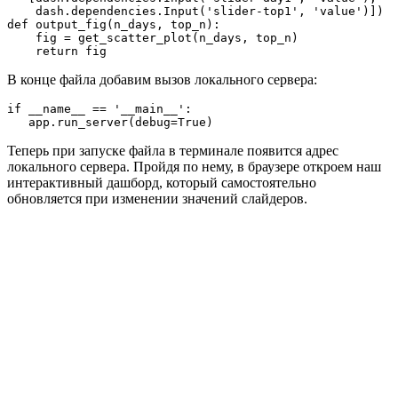
    dash.dependencies.Input('slider-top1', 'value')])

def output_fig(n_days, top_n):

    fig = get_scatter_plot(n_days, top_n)

    return fig
В конце файла добавим вызов локального сервера:
if __name__ == '__main__':

   app.run_server(debug=True)
Теперь при запуске файла в терминале появится адрес
локального сервера. Пройдя по нему, в браузере откроем наш
интерактивный дашборд, который самостоятельно
обновляется при изменении значений слайдеров.