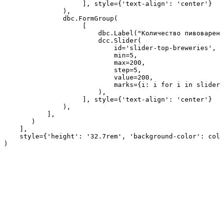
                    ], style={'text-align': 'center'}

               ),

               dbc.FormGroup(

                    [

                        dbc.Label("Количество пивоварен
                        dcc.Slider(

                            id='slider-top-breweries',

                            min=5,

                            max=200,

                            step=5,

                            value=200,

                            marks={i: i for i in slider
                        ),

                    ], style={'text-align': 'center'}

               ),

           ],

       )

    ],

    style={'height': '32.7rem', 'background-color': col
)