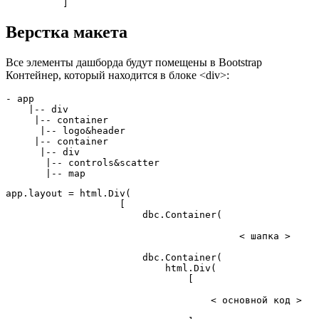
          ]
Верстка макета
Все элементы дашборда будут помещены в Bootstrap
Контейнер, который находится в блоке <div>:
- app 

    |-- div

     |-- container

      |-- logo&header

     |-- container

      |-- div

       |-- controls&scatter

       |-- map
app.layout = html.Div(

                    [

                        dbc.Container(

                                         < шапка >

                        dbc.Container(       

                            html.Div(

                                [

                                    < основной код >
