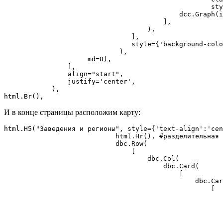
                                                    sty
                                            dcc.Graph(i
                                        ],

                                    ),

                                ],

                                style={'background-colo
                             ),

                     md=8),

                ],

                align="start",

                justify='center',

            ),

html.Br(),
И в конце страницы расположим карту:
html.H5("Заведения и регионы", style={'text-align':'cen
                            html.Hr(), #разделительная 
                            dbc.Row(

                                [

                                    dbc.Col(

                                        dbc.Card(

                                            [

                                                dbc.Car
                                                    [

                                                       
                                                       
                                                       
                                                       