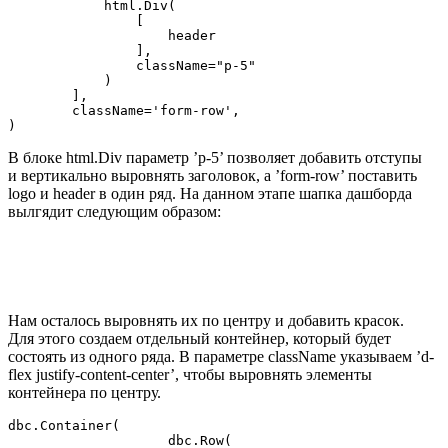
            html.Div(

                [

                    header

                ],

                className="p-5"

            )

        ],

        className='form-row',

)
В блоке html.Div параметр ’p-5’ позволяет добавить отступы
и вертикально выровнять заголовок, а ’form-row’ поставить
logo и header в один ряд. На данном этапе шапка дашборда
вылгядит следующим образом:
Нам осталось выровнять их по центру и добавить красок.
Для этого создаем отдельный контейнер, который будет
состоять из одного ряда. В параметре
className
указываем
’d-
flex justify-content-center’
, чтобы выровнять элементы
контейнера по центру.
dbc.Container(

                    dbc.Row(
