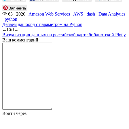
Запинить
63
2020
Amazon Web Services
AWS
dash
Data Analytics
python
Делаем дашборд с параметром на Python
←
Ctrl
→
Визуализация данных на российской карте библиотекой Plotly
Ваш комментарий
Войти через