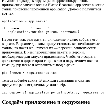
Немного подкорректируем файл application.py: чтобы
приложение запускалось на Elastic Beanstalk, app.server в конце
файла присвоим переменной application. Должно получиться
вот так:
application = app.server

if __name__ == '__main__':

   application.run(debug=True, port=8080)
Перед тем, как развернуть приложение, нужно собрать его
в архив. В архиве должны присутствовать все необходимые
файлы, включая requirements.txt — перечень зависимостей
приложения. В нём перечислены пакеты и версии,
необходимые для запуска приложения. Чтобы его создать,
достаточно в директории с проектом и окружением ввести
команду pip freeze и отправить вывод в файл:
pip freeze > requirements.txt
Теперь соберём архив. В unix для архивации и сжатия
предусмотрена встроенная утилита zip.
zip deploy_v0 application.py get_plots.py requirements.
Создаём приложение и окружение