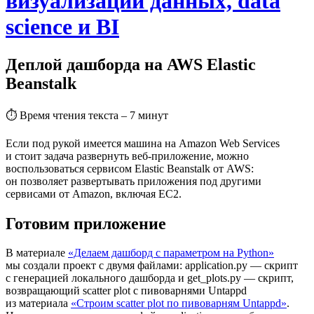
визуализации данных, data
science и BI
Деплой дашборда на AWS Elastic
Beanstalk
⏱
Время чтения текста – 7 минут
Если под рукой имеется машина на Amazon Web Services
и стоит задача развернуть веб-приложение, можно
воспользоваться сервисом Elastic Beanstalk от AWS:
он позволяет развертывать приложения под другими
сервисами от Amazon, включая EC2.
Готовим приложение
В материале
«Делаем дашборд с параметром на Python»
мы создали проект с двумя файлами: application.py — скрипт
с генерацией локального дашборда и get_plots.py — скрипт,
возвращающий scatter plot с пивоварнями Untappd
из материала
«
Строим scatter plot по пивоварням Untappd
»
.