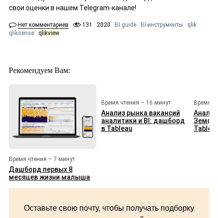
свои оценки в нашем Telegram-канале!
Нет комментариев
131
2020
BI guide
BI-инструменты
qlik
qliksense
qlikview
Рекомендуем Вам:
Время чтения – 16 минут
Время чт
Анализ рынка вакансий
Анализ
аналитики и BI: дашборд
Земфир
в Tableau
Tablea
Время чтения – 7 минут
Дашборд первых 8
месяцев жизни малыша
Оставьте свою почту, чтобы получать подборку