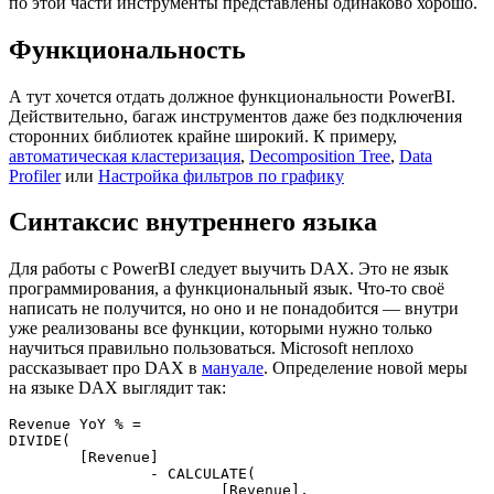
по этой части инструменты представлены одинаково хорошо.
Функциональность
А тут хочется отдать должное функциональности PowerBI.
Действительно, багаж инструментов даже без подключения
сторонних библиотек крайне широкий. К примеру,
автоматическая кластеризация
,
Decomposition Tree
,
Data
Profiler
или
Настройка фильтров по графику
Синтаксис внутреннего языка
Для работы с PowerBI следует выучить DAX. Это не язык
программирования, а функциональный язык. Что-то своё
написать не получится, но оно и не понадобится — внутри
уже реализованы все функции, которыми нужно только
научиться правильно пользоваться. Microsoft неплохо
рассказывает про DAX в
мануале
. Определение новой меры
на языке DAX выглядит так:
Revenue YoY % =

DIVIDE(

	[Revenue]

		- CALCULATE(

			[Revenue],
