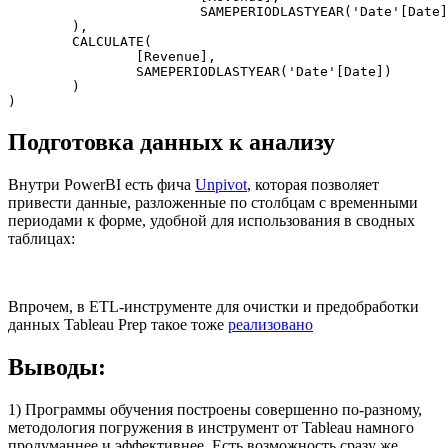
			SAMEPERIODLASTYEAR('Date'[Date])

	),

	CALCULATE(

		[Revenue],

		SAMEPERIODLASTYEAR('Date'[Date])

	)

)
Подготовка данных к анализу
Внутри PowerBI есть фича
Unpivot
, которая позволяет
привести данные, разложенные по столбцам с временными
периодами к форме, удобной для использования в сводных
таблицах:
Впрочем, в ETL-инструменте для очистки и предобработки
данных Tableau Prep такое тоже
реализовано
Выводы:
1) Программы обучения построены совершенно по-разному,
методология погружения в инструмент от Tableau намного
продуманнее и эффективнее. Есть возможность сразу же