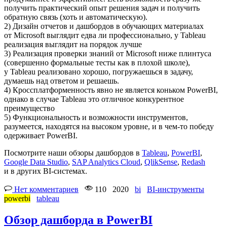
получить практический опыт решения задач и получить
обратную связь (хоть и автоматическую).
2) Дизайн отчетов и дашбордов в обучающих материалах
от Microsoft выглядит едва ли профессионально, у Tableau
реализация выглядит на порядок лучше
3) Реализация проверки знаний от Microsoft ниже плинтуса
(совершенно формальные тесты как в плохой школе),
у Tableau реализовано хорошо, погружаешься в задачу,
думаешь над ответом и решаешь.
4) Кроссплатформенность явно не является коньком PowerBI,
однако в случае Tableau это отличное конкурентное
преимущество
5) Функциональность и возможности инструментов,
разумеется, находятся на высоком уровне, и в чем-то победу
одерживает PowerBI.
Посмотрите наши обзоры дашбордов в
Tableau
,
PowerBI
,
Google Data Studio
,
SAP Analytics Cloud
,
QlikSense
,
Redash
и в других BI-системах.
Нет комментариев
110
2020
bi
BI-инструменты
powerbi
tableau
Обзор дашборда в PowerBI