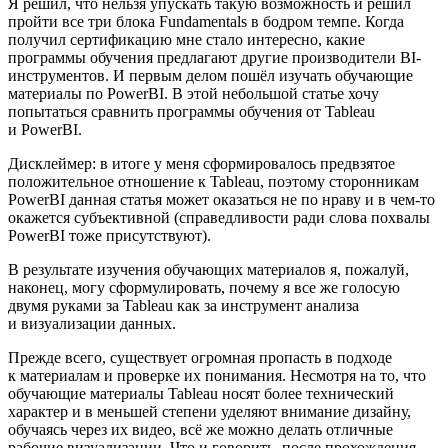
Я решил, что нельзя упускать такую возможность и решил
пройти все три блока Fundamentals в бодром темпе. Когда
получил сертификацию мне стало интересно, какие
программы обучения предлагают другие производители BI-
инструментов. И первым делом пошёл изучать обучающие
материалы по PowerBI. В этой небольшой статье хочу
попытаться сравнить программы обучения от Tableau
и PowerBI.
Дисклеймер: в итоге у меня сформировалось предвзятое
положительное отношение к Tableau, поэтому сторонникам
PowerBI данная статья может оказаться не по нраву и в чем-то
окажется субъективной (справедливости ради слова похвалы
PowerBI тоже присутствуют).
В результате изучения обучающих материалов я, пожалуй,
наконец, могу сформулировать, почему я все же голосую
двумя руками за Tableau как за инструмент анализа
и визуализации данных.
Прежде всего, существует огромная пропасть в подходе
к материалам и проверке их понимания. Несмотря на то, что
обучающие материалы Tableau носят более технический
характер и в меньшей степени уделяют внимание дизайну,
обучаясь через их видео, всё же можно делать отличные
рабочие визуализации. Что и говорить, после прохождения