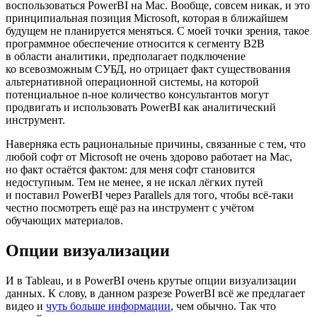
воспользоваться PowerBI на Mac. Вообще, совсем никак, и это
принципиальная позиция Microsoft, которая в ближайшем
будущем не планируется меняться. С моей точки зрения, такое
программное обеспечение относится к сегменту B2B
в области аналитики, предполагает подключение
ко всевозможным СУБД, но отрицает факт существования
альтернативной операционной системы, на которой
потенциальное n-ное количество консультантов могут
продвигать и использовать PowerBI как аналитический
инструмент.
Наверняка есть рациональные причины, связанные с тем, что
любой софт от Microsoft не очень здорово работает на Mac,
но факт остаётся фактом: для меня софт становится
недоступным. Тем не менее, я не искал лёгких путей
и поставил PowerBI через Parallels для того, чтобы всё-таки
честно посмотреть ещё раз на инструмент с учётом
обучающих материалов.
Опции визуализации
И в Tableau, и в PowerBI очень крутые опции визуализации
данных. К слову, в данном разрезе PowerBI всё же предлагает
видео и
чуть больше информации
, чем обычно. Так что