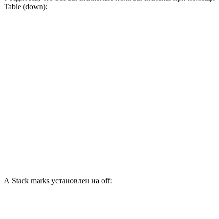
Table (down):
А Stack marks установлен на off: