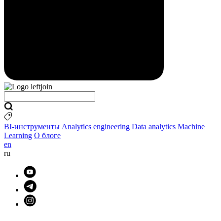
BI-инструменты
Analytics engineering
Data analytics
Machine
Learning
О блоге
en
ru