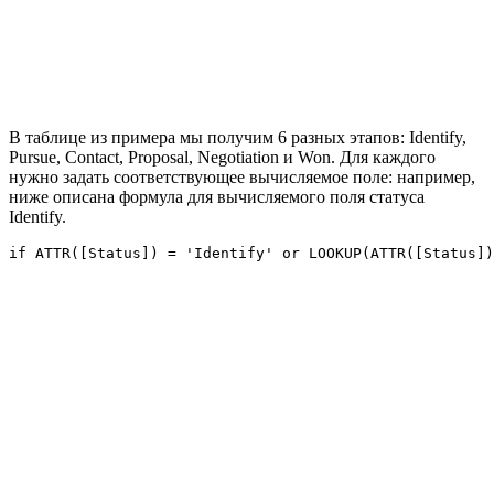
В таблице из примера мы получим 6 разных этапов: Identify,
Pursue, Contact, Proposal, Negotiation и Won. Для каждого
нужно задать соответствующее вычисляемое поле: например,
ниже описана формула для вычисляемого поля статуса
Identify.
if
 ATTR([Status]) = 
'Identify'
or
 LOOKUP(ATTR([Status])