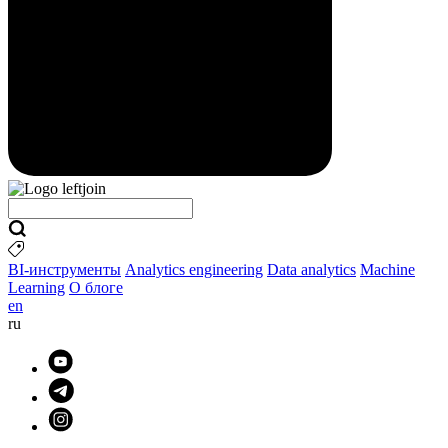
BI-инструменты
Analytics engineering
Data analytics
Machine
Learning
О блоге
en
ru