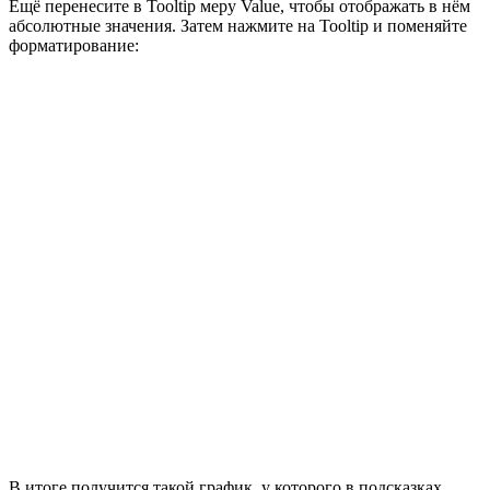
Ещё перенесите в Tooltip меру Value, чтобы отображать в нём
абсолютные значения. Затем нажмите на Tooltip и поменяйте
форматирование:
В итоге получится такой график, у которого в подсказках