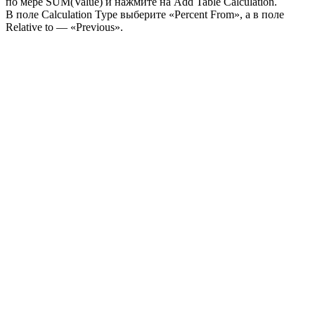
по мере SUM(Value) и нажмите на Add Table Calculation.
В поле Calculation Type выберите «Percent From», а в поле
Relative to — «Previous».