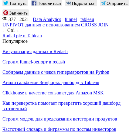
Твитнуть
Поделиться
Поделиться
Отправить
Запинить
377
2021
Data Analytics
funnel
tableau
UNPIVOT данных с использованием CROSS JOIN
←
Ctrl
→
Radial pie в Tableau
Популярное
Визуализация данных в Redash
Строим funnel-репорт в redash
Собираем данные с чеков гипермаркетов на Python
Анализ альбомов Земфиры: дашборд в Tableau
Clickhouse в качестве consumer для Amazon MSK
Как переверстка помогает превратить хороший дашборд
в отличный
Строим модель для предсказания категории продуктов
Частотный словарь и биграммы по постам инвесторов