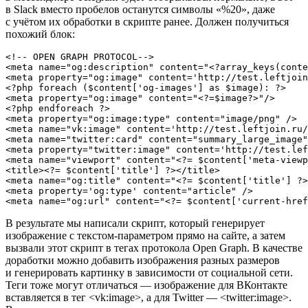
в Slack вместо пробелов останутся символы «%20», даже
с учётом их обработки в скрипте ранее. Должен получиться
похожий блок:
<!-- OPEN GRAPH PROTOCOL-->

<meta name="og:description" content="<?array_keys(conte
<meta property="og:image" content='http://test.leftjoin
<?php foreach ($content['og-images'] as $image): ?>

<meta property="og:image" content="<?=$image?>"/>

<?php endforeach ?>

<meta property="og:image:type" content="image/png" />

<meta name="vk:image" content='http://test.leftjoin.ru/
<meta name="twitter:card" content="summary_large_image"
<meta property="twitter:image" content='http://test.lef
<meta name="viewport" content="<?= $content['meta-viewp
<title><?= $content['title'] ?></title>

<meta name="og:title" content="<?= $content['title'] ?>
<meta property='og:type' content="article" />

<meta name="og:url" content="<?= $content['current-href
В результате мы написали скрипт, который генерирует
изображение с текстом-параметром прямо на сайте, а затем
вызвали этот скрипт в тегах протокола Open Graph. В качестве
доработки можно добавить изображения разных размеров
и генерировать картинку в зависимости от социальной сети.
Теги тоже могут отличаться — изображение для ВКонтакте
вставляется в тег <vk:image>, а для Twitter — <twitter:image>.