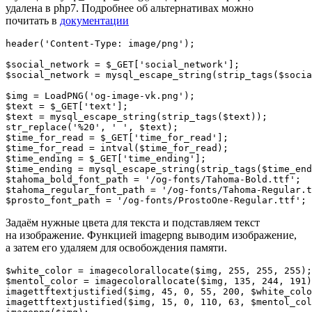
удалена в php7. Подробнее об альтернативах можно
почитать в
документации
header('Content-Type: image/png');

$social_network = $_GET['social_network'];

$social_network = mysql_escape_string(strip_tags($socia
$img = LoadPNG('og-image-vk.png');

$text = $_GET['text'];

$text = mysql_escape_string(strip_tags($text));

str_replace('%20', ' ', $text);

$time_for_read = $_GET['time_for_read'];

$time_for_read = intval($time_for_read);

$time_ending = $_GET['time_ending'];

$time_ending = mysql_escape_string(strip_tags($time_end
$tahoma_bold_font_path = '/og-fonts/Tahoma-Bold.ttf';

$tahoma_regular_font_path = '/og-fonts/Tahoma-Regular.t
$prosto_font_path = '/og-fonts/ProstoOne-Regular.ttf';
Задаём нужные цвета для текста и подставляем текст
на изображение. Функцией imagepng выводим изображение,
а затем его удаляем для освобождения памяти.
$white_color = imagecolorallocate($img, 255, 255, 255);

$mentol_color = imagecolorallocate($img, 135, 244, 191)
imagettftextjustified($img, 45, 0, 55, 200, $white_colo
imagettftextjustified($img, 15, 0, 110, 63, $mentol_col