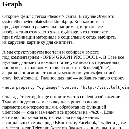
Graph
Откроем файл с тегом <header> сайта. В случае Эгеи это
system/theme/templates/head.tmpl.php. Кое-какие теги
предварительно размечены: например, в цикле все
изображения отмечаются как og-image, что позволяет
при публикации материала в социальных сетях выбирать
из карусели картинку для сниппета.
А мы структурируем все теги и собираем вместе
под комментарием «OPEN GRAPH PROTOCOL». В Эгее все
нужные данные по каждой статье уже лежат в переменных,
например, заголовок материала лежит в $content[’title’],
а краткое описание страницы можно получить функцией
array_keys(content). Главное для нас — добавить такую строку:
<meta property="og:image" content='http://test.leftjoin
Она задаёт тег og-image и принимает в content изображение.
Туда мы подставляем ссылку на скрипт со всеми
параметрами-переменными, обработав их функцией
urlencode — она и заменяет все пробелы на «%20». Если
ей не воспользоваться, то текст на изображениях
в социальных сетях вроде ВКонтакте, Facebook, Twitter и даже
в мессенджере Telegram будет отображаться нормально, а вот