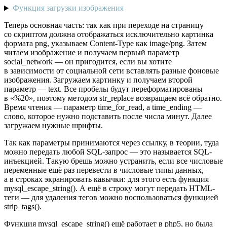
Функция загрузки изображения
Теперь основная часть: так как при переходе на страницу
со скриптом должна отображаться исключительно картинка
формата png, указываем Content-Type как image/png. Затем
читаем изображение и получаем первый параметр
social_network — он пригодится, если вы хотите
в зависимости от социальной сети вставлять разные фоновые
изображения. Загружаем картинку и получаем второй
параметр — text. Все пробелы будут переформатированы
в «%20», поэтому методом str_replace возвращаем всё обратно.
Время чтения — параметр time_for_read, а time_ending —
слово, которое нужно подставить после числа минут. Далее
загружаем нужные шрифты.
Так как параметры принимаются через ссылку, в теории, туда
можно передать любой SQL-запрос — это называется SQL-
инъекцией. Такую брешь можно устранить, если все числовые
переменные ещё раз перевести в числовые типы данных,
а в строках экранировать кавычки: для этого есть функция
mysql_escape_string(). А ещё в строку могут передать HTML-
теги — для удаления тегов можно воспользоваться функцией
strip_tags().
Функция mysql_escape_string() ещё работает в php5, но была