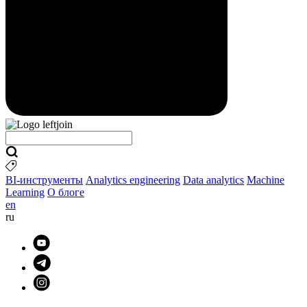
BI-инструменты
Analytics engineering
Data analytics
Machine
Learning
О блоге
en
ru