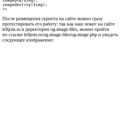
imagepng($img);

imagedestroy($img);

?>
После размещения скрипта на сайте можно сразу
протестировать его работу: так как наш лежит на сайте
leftjoin.ru в директории og-image-files, можно пройти
по ссылке leftjoin.ru/og-image-files/og-image.php и увидеть
следующее изображение: