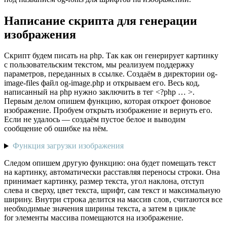
Написание скрипта для генерации
изображения
Скрипт будем писать на php. Так как он генерирует картинку
с пользовательским текстом, мы реализуем поддержку
параметров, переданных в ссылке. Создаём в директории og-
image-files файл og-image.php и открываем его. Весь код,
написанный на php нужно заключить в тег <?php … >.
Первым делом опишем функцию, которая откроет фоновое
изображение. Пробуем открыть изображение и вернуть его.
Если не удалось — создаём пустое белое и выводим
сообщение об ошибке на нём.
Функция загрузки изображения
Следом опишем другую функцию: она будет помещать текст
на картинку, автоматически расставляя переносы строки. Она
принимает картинку, размер текста, угол наклона, отступ
слева и сверху, цвет текста, шрифт, сам текст и максимальную
ширину. Внутри строка делится на массив слов, считаются все
необходимые значения ширины текста, а затем в цикле
for элементы массива помещаются на изображение.